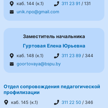
каб. 144 (к.1)
311 23 91
/ 131
unik.npo@gmail.com
Заместитель начальника
Гуртовая Елена Юрьевна
каб. 148 (к.1)
311 23 89
/ 344
goortovaya@bspu.by
Отдел сопровождения педагогической
профилизации
каб. 145 (к.1)
311 22 50
/ 346