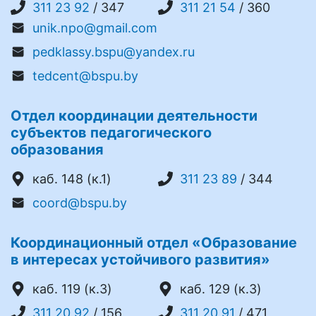
311 23 92
/ 347
311 21 54
/ 360
unik.npo@gmail.com
pedklassy.bspu@yandex.ru
tedcent@bspu.by
Отдел координации деятельности
субъектов педагогического
образования
каб. 148 (к.1)
311 23 89
/ 344
coord@bspu.by
Координационный отдел «Образование
в интересах устойчивого развития»
каб. 119 (к.3)
каб. 129 (к.3)
311 20 92
/ 156
311 20 91
/ 471