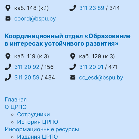
каб. 148 (к.1)
311 23 89
/ 344
coord@bspu.by
Координационный отдел «Образование
в интересах устойчивого развития»
каб. 119 (к.3)
каб. 129 (к.3)
311 20 92
/ 156
311 20 91
/ 471
311 20 59
/ 434
cc_esd@bspu.by
Главная
О ЦРПО
Сотрудники
История ЦРПО
Информационные ресурсы
Издания ЦРПО