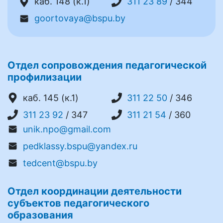
каб. 148 (к.1)
311 23 89
/ 344
goortovaya@bspu.by
Отдел сопровождения педагогической
профилизации
каб. 145 (к.1)
311 22 50
/ 346
311 23 92
/ 347
311 21 54
/ 360
unik.npo@gmail.com
pedklassy.bspu@yandex.ru
tedcent@bspu.by
Отдел координации деятельности
субъектов педагогического
образования