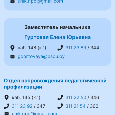
unik.npo@gmail.com
Заместитель начальника
Гуртовая Елена Юрьевна
каб. 148 (к.1)
311 23 89
/ 344
goortovaya@bspu.by
Отдел сопровождения педагогической
профилизации
каб. 145 (к.1)
311 22 50
/ 346
311 23 92
/ 347
311 21 54
/ 360
unik.npo@gmail.com