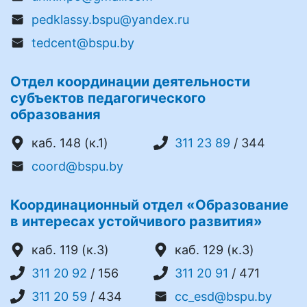
pedklassy.bspu@yandex.ru
tedcent@bspu.by
Отдел координации деятельности
субъектов педагогического
образования
каб. 148 (к.1)
311 23 89
/ 344
coord@bspu.by
Координационный отдел «Образование
в интересах устойчивого развития»
каб. 119 (к.3)
каб. 129 (к.3)
311 20 92
/ 156
311 20 91
/ 471
311 20 59
/ 434
cc_esd@bspu.by