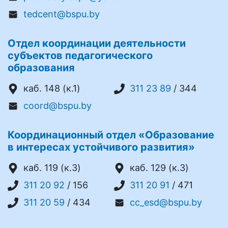
tedcent@bspu.by
Отдел координации деятельности
субъектов педагогического
образования
каб. 148 (к.1)
311 23 89
/ 344
coord@bspu.by
Координационный отдел «Образование
в интересах устойчивого развития»
каб. 119 (к.3)
каб. 129 (к.3)
311 20 92
/ 156
311 20 91
/ 471
311 20 59
/ 434
cc_esd@bspu.by