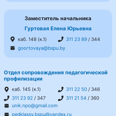
Заместитель начальника
Гуртовая Елена Юрьевна
каб. 148 (к.1)
311 23 89
/ 344
goortovaya@bspu.by
Отдел сопровождения педагогической
профилизации
каб. 145 (к.1)
311 22 50
/ 346
311 23 92
/ 347
311 21 54
/ 360
unik.npo@gmail.com
pedklassy.bspu@yandex.ru