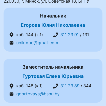
220030, г. Минск, ул. Советская 18, БГПУ
Начальник
Егорова Юлия Николаевна
каб. 144 (к.1)
311 23 91
/ 131
unik.npo@gmail.com
Заместитель начальника
Гуртовая Елена Юрьевна
каб. 148 (к.1)
311 23 89
/ 344
goortovaya@bspu.by