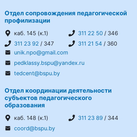
Отдел сопровождения педагогической
профилизации
каб. 145 (к.1)
311 22 50
/ 346
311 23 92
/ 347
311 21 54
/ 360
unik.npo@gmail.com
pedklassy.bspu@yandex.ru
tedcent@bspu.by
Отдел координации деятельности
субъектов педагогического
образования
каб. 148 (к.1)
311 23 89
/ 344
coord@bspu.by