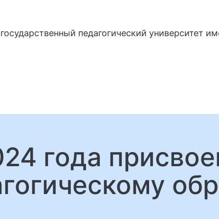
государственный педагогический университет и
024 года присвое
агогическому об