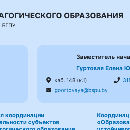
ДАГОГИЧЕСКОГО ОБРАЗОВАНИЯ
, БГПУ
Заместитель нач
Гуртовая Елена 
каб. 148 (к.1)
31
goortovaya@bspu.by
л координации
Координац
ельности субъектов
«Образова
гогического образования
устойчивог