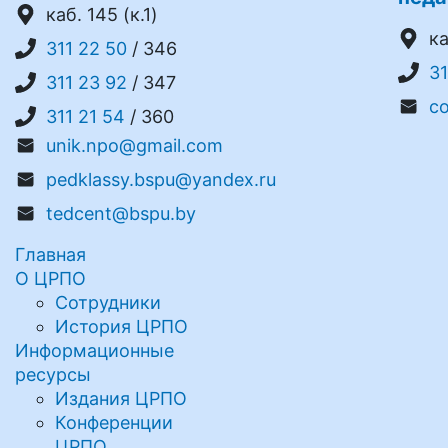
каб. 145 (к.1)
ка
311 22 50
/ 346
31
311 23 92
/ 347
c
311 21 54
/ 360
unik.npo@gmail.com
pedklassy.bspu@yandex.ru
tedcent@bspu.by
Главная
О ЦРПО
Сотрудники
История ЦРПО
Информационные
ресурсы
Издания ЦРПО
Конференции
ЦРПО