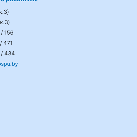
к.3)
к.3)
/ 156
/ 471
/ 434
spu.by