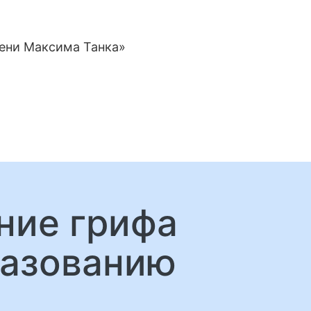
мени Максима Танка»
ние грифа
разованию