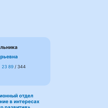
альника
Юрьевна
1 23 89
/ 344
ионный отдел
ние в интересах
о развития»