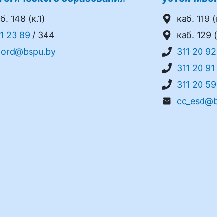
б. 148 (к.1)
каб. 119 (
1 23 89
/ 344
каб. 129 (
oord@bspu.by
311 20 92
311 20 91
311 20 59
cc_esd@b