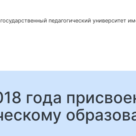
государственный педагогический университет и
018 года присво
ческому образов