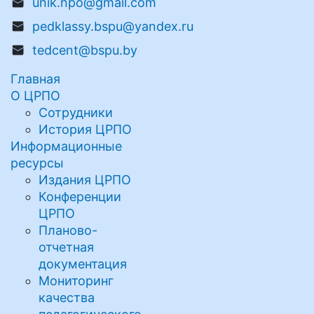
unik.npo@gmail.com
pedklassy.bspu@yandex.ru
tedcent@bspu.by
Главная
О ЦРПО
Сотрудники
История ЦРПО
Информационные
ресурсы
Издания ЦРПО
Конференции
ЦРПО
Планово-
отчетная
документация
Мониторинг
качества