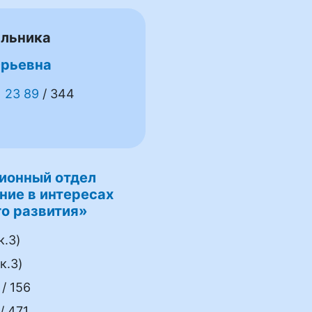
альника
Юрьевна
1 23 89
/ 344
ионный отдел
ние в интересах
о развития»
к.3)
к.3)
/ 156
/ 471