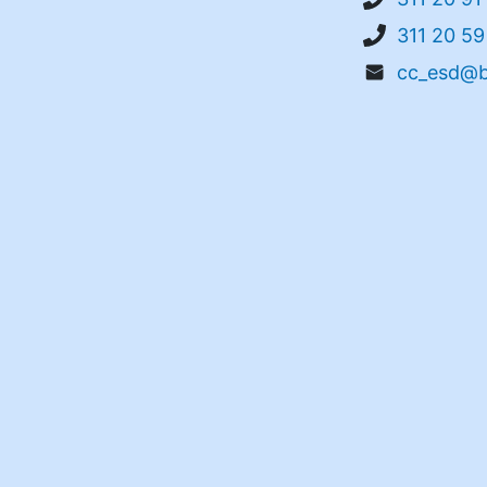
311 20 59
cc_esd@b