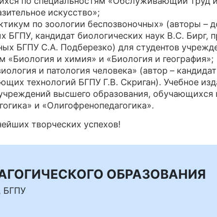
ихся по специальностям «Обслуживающий труд и
зительное искусство»;
ктикум по зоологии беспозвоночных» (авторы – 
х БГПУ, кандидат биологических наук В.С. Бирг,
ных БГПУ С.А. Подберезко) для студентов учрежд
 «Биология и химия» и «Биология и география»;
иология и патология человека» (автор – кандидат
щих технологий БГПУ Г.В. Скриган). Учебное изд
 учреждений высшего образования, обучающихся 
гогика» и «Олигофренопедагогика».
ейших творческих успехов!
ДАГОГИЧЕСКОГО ОБРАЗОВАНИЯ
, БГПУ