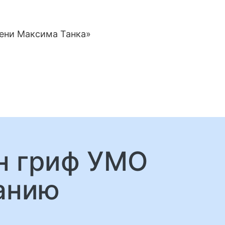
мени Максима Танка»
ен гриф УМО
анию