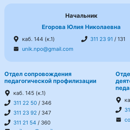
Начальник
Егорова Юлия Николаевна
каб. 144 (к.1)
311 23 91
/ 131
unik.npo@gmail.com
Отдел сопровождения
Отде
педагогической профилизации
деят
педа
каб. 145 (к.1)
ка
311 22 50
/ 346
31
311 23 92
/ 347
c
311 21 54
/ 360