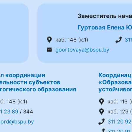
Заместитель нач
Гуртовая Елена 
каб. 148 (к.1)
31
goortovaya@bspu.by
л координации
Координац
ельности субъектов
«Образова
гогического образования
устойчивог
б. 148 (к.1)
каб. 119 (
1 23 89
/ 344
каб. 129 (
oord@bspu.by
311 20 92
311 20 91