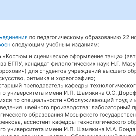
ъединения
по педагогическому образованию 22 но
воен
следующим учебным изданиям:
«Костюм и сценическое оформление танца» (авт
ва БГПУ, кандидат филологических наук Н.Г. Мазу
Дорохович) для студентов учреждений высшего об
кусство, ритмика и хореография»;
 старший преподаватель кафедры технологическо
ого университета имени И.П. Шамякина О.С. Доро
ихся по специальности «Обслуживающий труд и и
ведения швейного производства: лабораторный п
гического образования Мозырского государственн
ренкова, ассистент кафедры технологического о
ого университета имени И.П. Шамякина М.А. Бонда