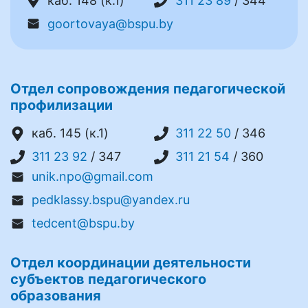
каб. 148 (к.1)
311 23 89
/ 344
goortovaya@bspu.by
Отдел сопровождения педагогической
профилизации
каб. 145 (к.1)
311 22 50
/ 346
311 23 92
/ 347
311 21 54
/ 360
unik.npo@gmail.com
pedklassy.bspu@yandex.ru
tedcent@bspu.by
Отдел координации деятельности
субъектов педагогического
образования