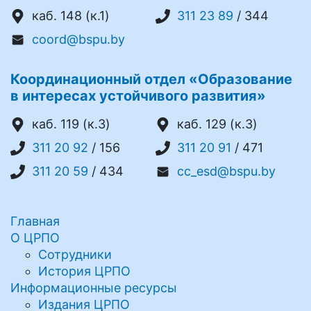
каб. 148 (к.1)
311 23 89
/ 344
coord@bspu.by
Координационный отдел «Образование
в интересах устойчивого развития»
каб. 119 (к.3)
каб. 129 (к.3)
311 20 92
/ 156
311 20 91
/ 471
311 20 59
/ 434
cc_esd@bspu.by
Главная
О ЦРПО
Сотрудники
История ЦРПО
Информационные ресурсы
Издания ЦРПО