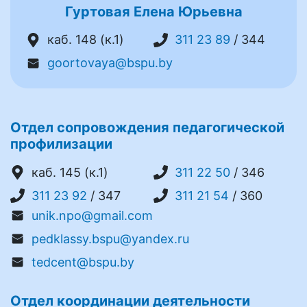
Гуртовая Елена Юрьевна
каб. 148 (к.1)
311 23 89
/ 344
goortovaya@bspu.by
Отдел сопровождения педагогической
профилизации
каб. 145 (к.1)
311 22 50
/ 346
311 23 92
/ 347
311 21 54
/ 360
unik.npo@gmail.com
pedklassy.bspu@yandex.ru
tedcent@bspu.by
Отдел координации деятельности