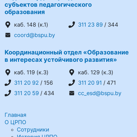
субъектов педагогического
образования
каб. 148 (к.1)
311 23 89
/ 344
coord@bspu.by
Координационный отдел «Образование
в интересах устойчивого развития»
каб. 119 (к.3)
каб. 129 (к.3)
311 20 92
/ 156
311 20 91
/ 471
311 20 59
/ 434
cc_esd@bspu.by
Главная
О ЦРПО
Сотрудники
История ЦРПО