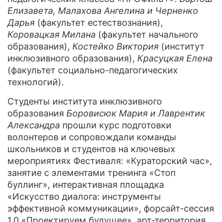
Елизавета, Малахова Ангелина и Черненко
Дарья
(факультет естествознания),
Коровацкая Милана
(факультет начального
образования),
Костейко Виктория
(институт
инклюзивного образования),
Красуцкая Елена
(факультет социально-педагогических
технологий).
Студенты института инклюзивного
образования
Боровисюк Мария и Лаврентик
Александра
прошли курс подготовки
волонтеров и сопровождали команды
школьников и студентов на ключевых
мероприятиях Фестиваля: «Кураторский час»,
занятие с элементами тренинга «Стоп
буллинг», интерактивная площадка
«Искусство диалога: инструменты
эффективной коммуникации», форсайт-сессия
1.0 «Проектируем будущее», арт-территория