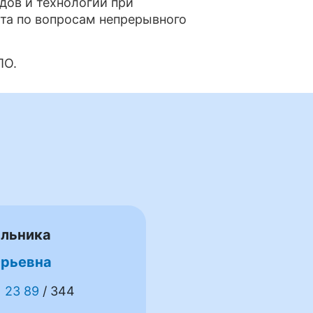
дов и технологий при
ета по вопросам непрерывного
ПО.
альника
Юрьевна
1 23 89
/ 344