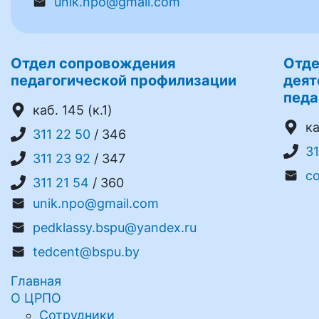
unik.npo@gmail.com
Отдел сопровождения
Отде
педагогической профилизации
деят
педа
каб. 145 (к.1)
ка
311 22 50
/ 346
31
311 23 92
/ 347
c
311 21 54
/ 360
unik.npo@gmail.com
pedklassy.bspu@yandex.ru
tedcent@bspu.by
Главная
О ЦРПО
Сотрудники