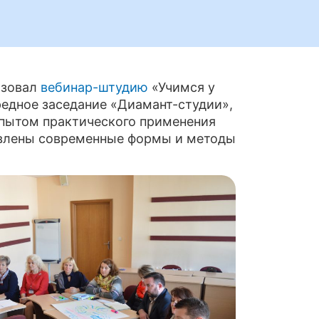
изовал
вебинар-штудию
«Учимся у
редное заседание «Диамант-студии»,
опытом практического применения
авлены современные формы и методы