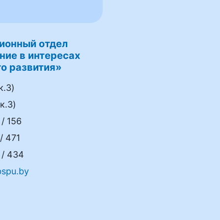
ионный отдел
ние в интересах
о развития»
к.3)
к.3)
/ 156
/ 471
/ 434
spu.by