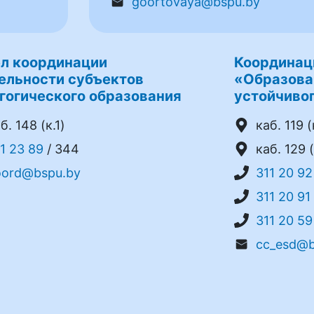
goortovaya@bspu.by
л координации
Координац
ельности субъектов
«Образова
гогического образования
устойчивог
б. 148 (к.1)
каб. 119 (
1 23 89
/ 344
каб. 129 (
oord@bspu.by
311 20 92
311 20 91
311 20 59
cc_esd@b