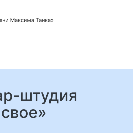
мени Максима Танка»
нар-штудия
 свое»