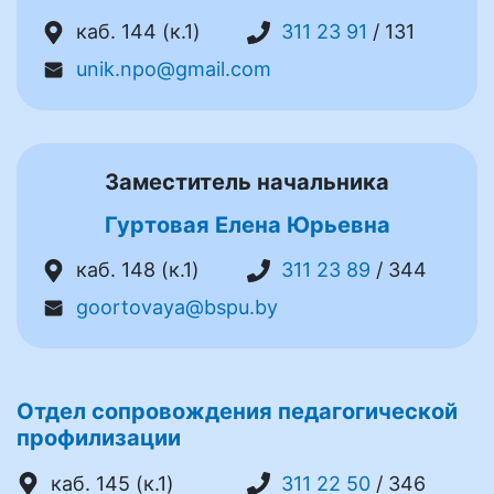
каб. 144 (к.1)
311 23 91
/ 131
unik.npo@gmail.com
Заместитель начальника
Гуртовая Елена Юрьевна
каб. 148 (к.1)
311 23 89
/ 344
goortovaya@bspu.by
Отдел сопровождения педагогической
профилизации
каб. 145 (к.1)
311 22 50
/ 346