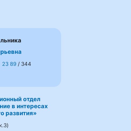
альника
Юрьевна
1 23 89
/ 344
ионный отдел
ние в интересах
о развития»
к.3)