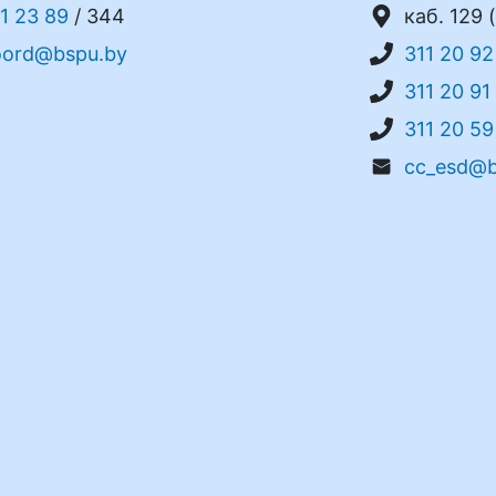
1 23 89
/ 344
каб. 129 (
oord@bspu.by
311 20 92
311 20 91
311 20 59
cc_esd@b