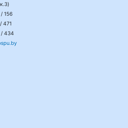
к.3)
/ 156
/ 471
/ 434
spu.by