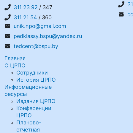
31
311 23 92
/ 347
c
311 21 54
/ 360
unik.npo@gmail.com
pedklassy.bspu@yandex.ru
tedcent@bspu.by
Главная
О ЦРПО
Сотрудники
История ЦРПО
Информационные
ресурсы
Издания ЦРПО
Конференции
ЦРПО
Планово-
отчетная