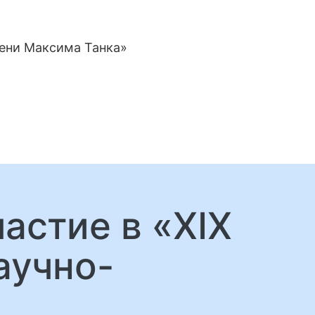
мени Максима Танка»
астие в «XIX
аучно-