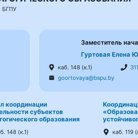
, БГПУ
Заместитель нач
Гуртовая Елена 
каб. 148 (к.1)
31
goortovaya@bspu.by
л координации
Координац
ельности субъектов
«Образова
гогического образования
устойчивог
б. 148 (к.1)
каб. 119 (