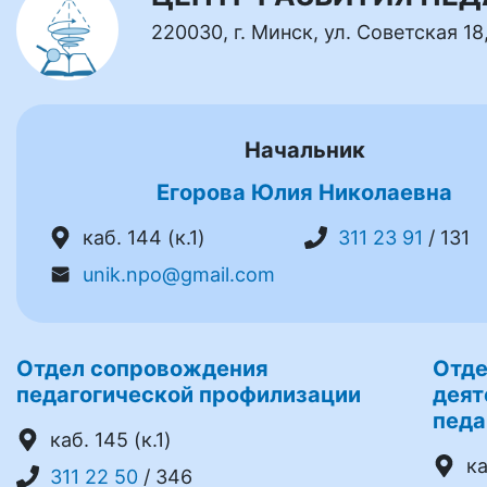
220030, г. Минск, ул. Советская 18
Начальник
Егорова Юлия Николаевна
каб. 144 (к.1)
311 23 91
/ 131
unik.npo@gmail.com
Отдел сопровождения
Отде
педагогической профилизации
деят
педа
каб. 145 (к.1)
ка
311 22 50
/ 346