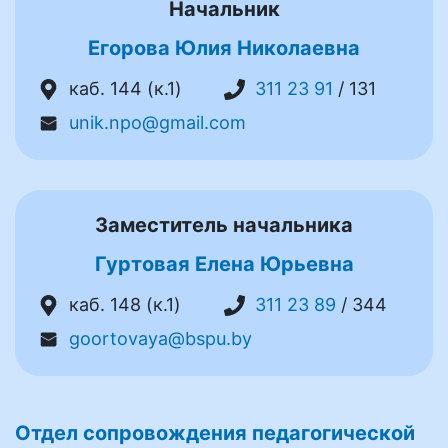
Начальник
Егорова Юлия Николаевна
каб. 144 (к.1)
311 23 91
/ 131
unik.npo@gmail.com
Заместитель начальника
Гуртовая Елена Юрьевна
каб. 148 (к.1)
311 23 89
/ 344
goortovaya@bspu.by
Отдел сопровождения педагогической