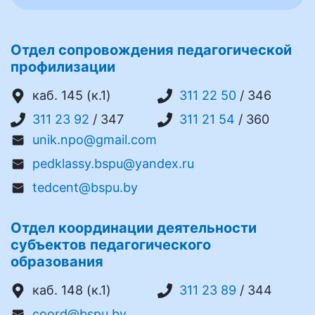
Отдел сопровождения педагогической
профилизации
каб. 145 (к.1)
311 22 50
/ 346
311 23 92
/ 347
311 21 54
/ 360
unik.npo@gmail.com
pedklassy.bspu@yandex.ru
tedcent@bspu.by
Отдел координации деятельности
субъектов педагогического
образования
каб. 148 (к.1)
311 23 89
/ 344
coord@bspu.by