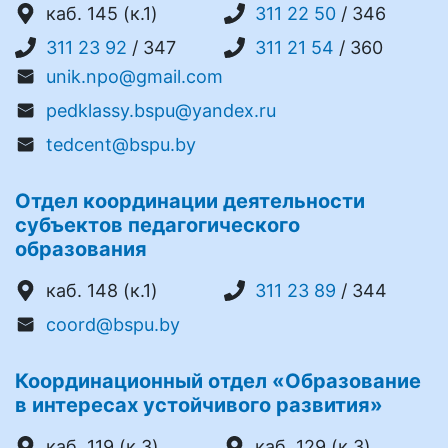
каб. 145 (к.1)
311 22 50
/ 346
311 23 92
/ 347
311 21 54
/ 360
unik.npo@gmail.com
pedklassy.bspu@yandex.ru
tedcent@bspu.by
Отдел координации деятельности
субъектов педагогического
образования
каб. 148 (к.1)
311 23 89
/ 344
coord@bspu.by
Координационный отдел «Образование
в интересах устойчивого развития»
каб. 119 (к.3)
каб. 129 (к.3)