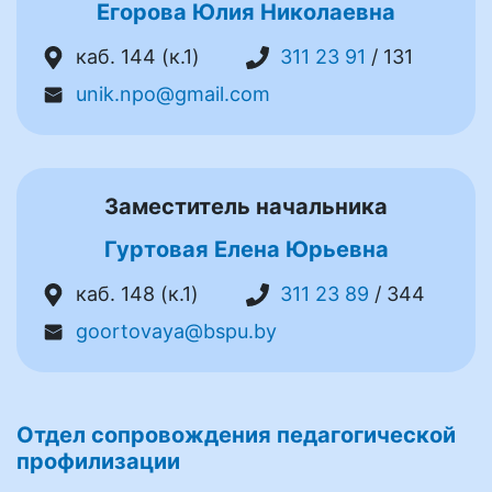
Егорова Юлия Николаевна
каб. 144 (к.1)
311 23 91
/ 131
unik.npo@gmail.com
Заместитель начальника
Гуртовая Елена Юрьевна
каб. 148 (к.1)
311 23 89
/ 344
goortovaya@bspu.by
Отдел сопровождения педагогической
профилизации