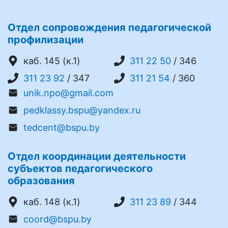
Отдел сопровождения педагогической
профилизации
каб. 145 (к.1)
311 22 50
/ 346
311 23 92
/ 347
311 21 54
/ 360
unik.npo@gmail.com
pedklassy.bspu@yandex.ru
tedcent@bspu.by
Отдел координации деятельности
субъектов педагогического
образования
каб. 148 (к.1)
311 23 89
/ 344
coord@bspu.by