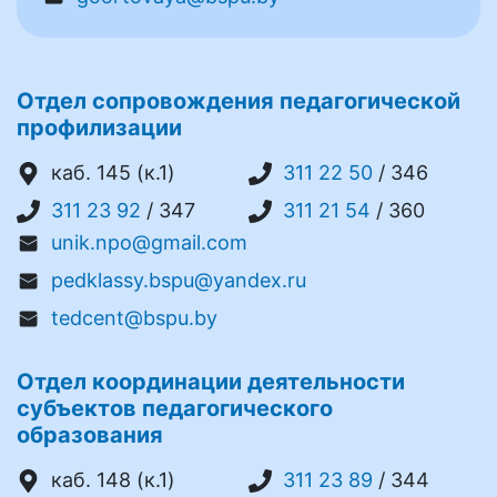
Отдел сопровождения педагогической
профилизации
каб. 145 (к.1)
311 22 50
/ 346
311 23 92
/ 347
311 21 54
/ 360
unik.npo@gmail.com
pedklassy.bspu@yandex.ru
tedcent@bspu.by
Отдел координации деятельности
субъектов педагогического
образования
каб. 148 (к.1)
311 23 89
/ 344