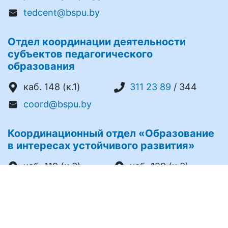
tedcent@bspu.by
Отдел координации деятельности
субъектов педагогического
образования
каб. 148 (к.1)
311 23 89
/ 344
coord@bspu.by
Координационный отдел «Образование
в интересах устойчивого развития»
каб. 119 (к.3)
каб. 129 (к.3)
311 20 92
/ 156
311 20 91
/ 471
311 20 59
/ 434
cc_esd@bspu.by