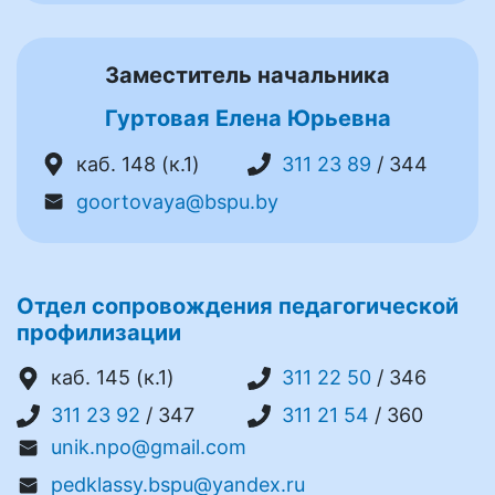
Заместитель начальника
Гуртовая Елена Юрьевна
каб. 148 (к.1)
311 23 89
/ 344
goortovaya@bspu.by
Отдел сопровождения педагогической
профилизации
каб. 145 (к.1)
311 22 50
/ 346
311 23 92
/ 347
311 21 54
/ 360
unik.npo@gmail.com
pedklassy.bspu@yandex.ru