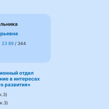
альника
Юрьевна
1 23 89
/ 344
ионный отдел
ние в интересах
о развития»
к.3)
к.3)