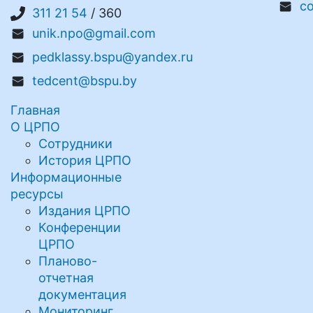
c
311 21 54
/ 360
unik.npo@gmail.com
pedklassy.bspu@yandex.ru
tedcent@bspu.by
Главная
О ЦРПО
Сотрудники
История ЦРПО
Информационные
ресурсы
Издания ЦРПО
Конференции
ЦРПО
Планово-
отчетная
документация
Мониторинг