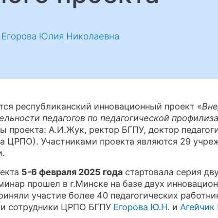
,
Егорова Юлия Николаевна
ется республиканский инновационный проект «
Вне
ельности педагогов по педагогической профилиз
ты проекта: А.И.Жук, ректор БГПУ, доктор педагог
ка ЦРПО). Участниками проекта являются 29 учре
и.
оекта
5-6 февраля 2025 года
стартовала серия дв
инар прошел в г.Минске на базе двух инновацио
риняли участие более 40 педагогических работни
а и сотрудники ЦРПО БГПУ
Егорова Ю.Н.
и
Агейчик 