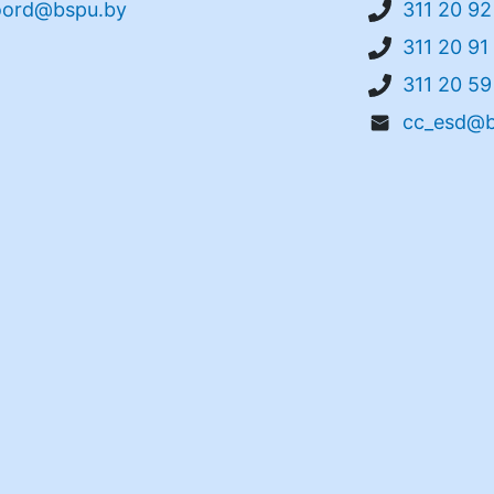
oord@bspu.by
311 20 92
311 20 91
311 20 59
cc_esd@b