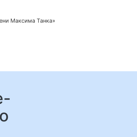
мени Максима Танка»
е-
о