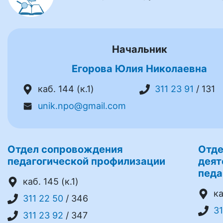
Начальник
Егорова Юлия Николаевна
каб. 144 (к.1)
311 23 91
/ 131
unik.npo@gmail.com
Отдел сопровождения
Отде
педагогической профилизации
деят
педа
каб. 145 (к.1)
ка
311 22 50
/ 346
31
311 23 92
/ 347