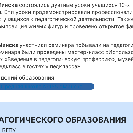
Минска
состоялись дуэтные уроки учащихся 10-х 
и. Эти уроки продемонстрировали профессионали
с учащихся к педагогической деятельности. Такж
композиция живых фигур и проведено открытое фа
.Минска
участники семинара побывали на педагог
семинара были проведены мастер-класс «Использ
ях «Введение в педагогическую профессию», музе
едкласс в гостях у педкласса».
ждений образования
Средняя школа №155 г.Минска
ДАГОГИЧЕСКОГО ОБРАЗОВАНИЯ
, БГПУ