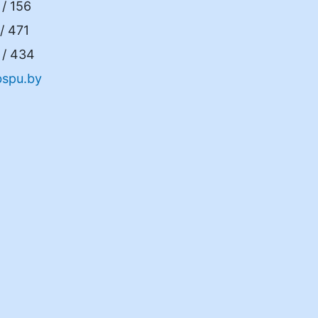
/ 156
/ 471
/ 434
spu.by