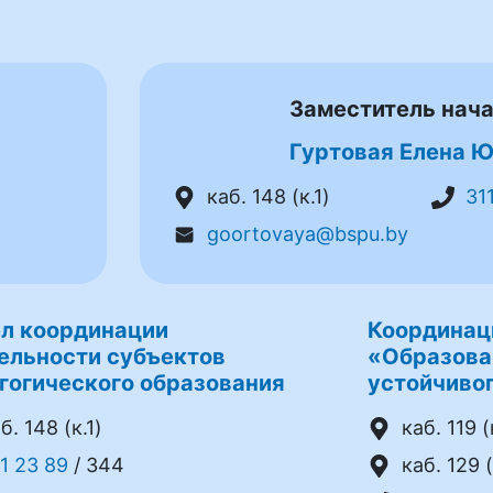
Заместитель нач
Гуртовая Елена 
каб. 148 (к.1)
31
goortovaya@bspu.by
л координации
Координац
ельности субъектов
«Образова
гогического образования
устойчивог
б. 148 (к.1)
каб. 119 (
1 23 89
/ 344
каб. 129 (