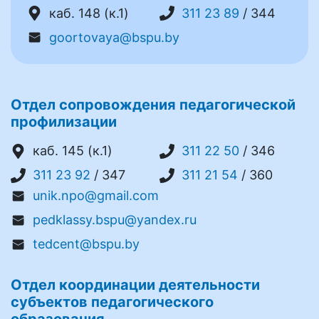
каб. 148 (к.1)
311 23 89
/ 344
goortovaya@bspu.by
Отдел сопровождения педагогической
профилизации
каб. 145 (к.1)
311 22 50
/ 346
311 23 92
/ 347
311 21 54
/ 360
unik.npo@gmail.com
pedklassy.bspu@yandex.ru
tedcent@bspu.by
Отдел координации деятельности
субъектов педагогического
образования