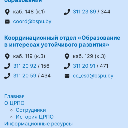
каб. 148 (к.1)
311 23 89
/ 344
coord@bspu.by
Координационный отдел «Образование
в интересах устойчивого развития»
каб. 119 (к.3)
каб. 129 (к.3)
311 20 92
/ 156
311 20 91
/ 471
311 20 59
/ 434
cc_esd@bspu.by
Главная
О ЦРПО
Сотрудники
История ЦРПО
Информационные ресурсы