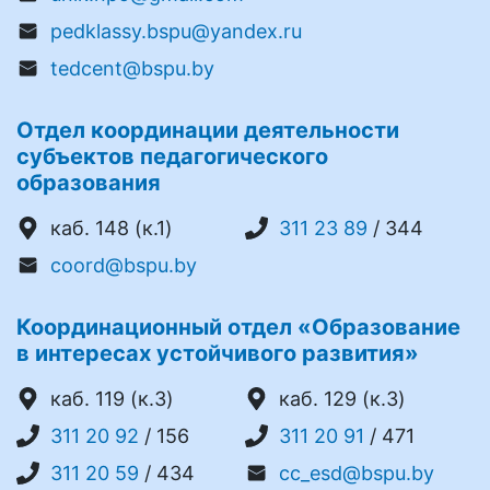
pedklassy.bspu@yandex.ru
tedcent@bspu.by
Отдел координации деятельности
субъектов педагогического
образования
каб. 148 (к.1)
311 23 89
/ 344
coord@bspu.by
Координационный отдел «Образование
в интересах устойчивого развития»
каб. 119 (к.3)
каб. 129 (к.3)
311 20 92
/ 156
311 20 91
/ 471
311 20 59
/ 434
cc_esd@bspu.by