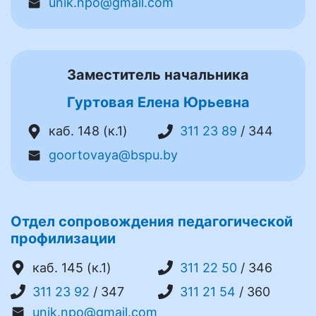
unik.npo@gmail.com
Заместитель начальника
Гуртовая Елена Юрьевна
каб. 148 (к.1)
311 23 89
/ 344
goortovaya@bspu.by
Отдел сопровождения педагогической
профилизации
каб. 145 (к.1)
311 22 50
/ 346
311 23 92
/ 347
311 21 54
/ 360
unik.npo@gmail.com